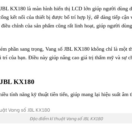
a JBL KX180 là màn hình hiển thị LCD lớn giúp người dùng d
 cổng kết nối của thiết bị được bố trí hợp lý, dễ dàng tiếp cậ
ộ điều chỉnh của sản phẩm cũng rất linh hoạt, giúp người dùn
kém phần sang trọng, Vang số JBL KX180 không chỉ là một th
ải trí của bạn. Điều này giúp nâng cao giá trị thẩm mỹ và sự
ố JBL KX180
ều tính năng kỹ thuật tiên tiến, giúp mang lại hiệu suất âm
Đặc điểm kĩ thuật Vang số JBL KX180