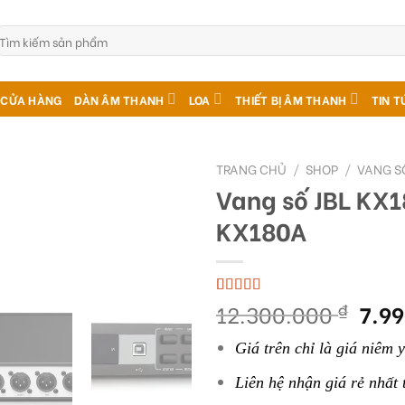
ìm
ếm:
CỬA HÀNG
DÀN ÂM THANH
LOA
THIẾT BỊ ÂM THANH
TIN T
TRANG CHỦ
/
SHOP
/
VANG S
Vang số JBL KX1
KX180A
Giá
12.300.000
7.9
5.00
3
trên 5
₫
dựa trên
gốc
đánh giá
Giá trên chỉ là giá niêm 
là:
12.3
Liên hệ nhận giá rẻ nhất 