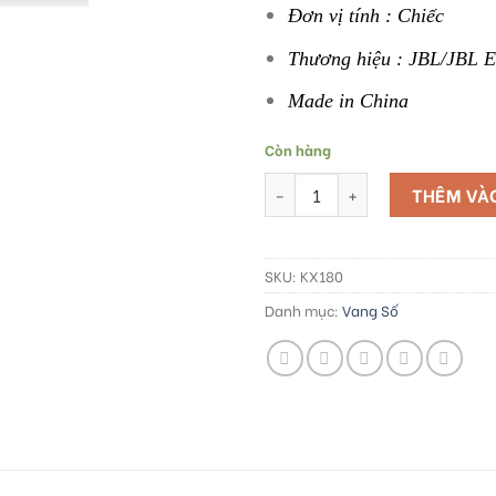
Đơn vị tính : Chiếc
Thương hiệu : JBL/JBL E
Made in China
Còn hàng
Vang số JBL KX180 và KX180A s
THÊM VÀ
SKU:
KX180
Danh mục:
Vang Số