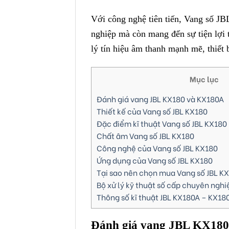
Với công nghệ tiên tiến, Vang số J
nghiệp mà còn mang đến sự tiện lợi t
lý tín hiệu âm thanh mạnh mẽ, thiết 
Mục lục
Đánh giá vang JBL KX180 và KX180A
Thiết kế của Vang số JBL KX180
Đặc điểm kĩ thuật Vang số JBL KX180
Chất âm Vang số JBL KX180
Công nghệ của Vang số JBL KX180
Ứng dụng của Vang số JBL KX180
Tại sao nên chọn mua Vang số JBL K
Bộ xử lý kỹ thuật số cấp chuyên nghi
Thông số kĩ thuật JBL KX180A – KX18
Đánh giá vang JBL KX18