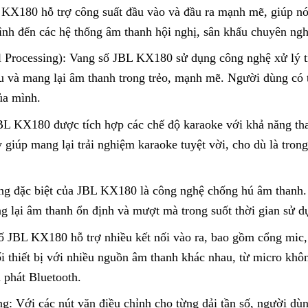
 KX180 hỗ trợ công suất đầu vào và đầu ra mạnh mẽ, giúp n
đình đến các hệ thống âm thanh hội nghị, sân khấu chuyên ngh
al Processing): Vang số JBL KX180 sử dụng công nghệ xử lý tí
u và mang lại âm thanh trong trẻo, mạnh mẽ. Người dùng có t
ủa mình.
L KX180 được tích hợp các chế độ karaoke với khả năng thay
giúp mang lại trải nghiệm karaoke tuyệt vời, cho dù là trong
ng đặc biệt của JBL KX180 là công nghệ chống hú âm thanh.
g lại âm thanh ổn định và mượt mà trong suốt thời gian sử d
ố JBL KX180 hỗ trợ nhiều kết nối vào ra, bao gồm cổng mic, l
i thiết bị với nhiều nguồn âm thanh khác nhau, từ micro khôn
phát Bluetooth.
g: Với các nút vặn điều chỉnh cho từng dải tần số, người dù