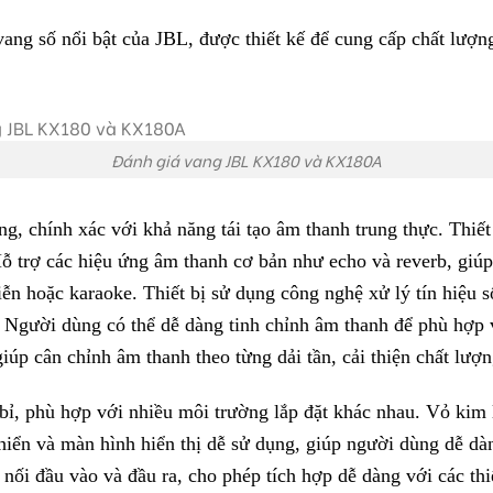
g số nổi bật của JBL, được thiết kế để cung cấp chất lượn
Đánh giá vang JBL KX180 và KX180A
, chính xác với khả năng tái tạo âm thanh trung thực. Thiế
Hỗ trợ các hiệu ứng âm thanh cơ bản như echo và reverb, giú
ễn hoặc karaoke. Thiết bị sử dụng công nghệ xử lý tín hiệu 
c. Người dùng có thể dễ dàng tinh chỉnh âm thanh để phù hợp
úp cân chỉnh âm thanh theo từng dải tần, cải thiện chất lượn
ỉ, phù hợp với nhiều môi trường lắp đặt khác nhau. Vỏ kim lo
khiển và màn hình hiển thị dễ sử dụng, giúp người dùng dễ dà
ối đầu vào và đầu ra, cho phép tích hợp dễ dàng với các thi