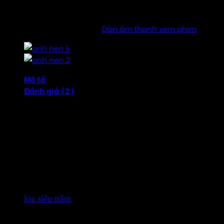
Sản phẩm chính hãng Philips
SKU:
MCD388
Danh mục:
Dàn âm thanh xem phim
Mô tả
Đánh giá (2)
Dàn âm thanh xem phim cao cấp Philips MCD388 trải
nghiệm âm thanh và video hơn bao giờ hết với Philips
Micro Cinema treo tường.
Nó phát nội dung từ nhiều nguồn khác nhau. Giao diện đa
phương tiện độ phân giải cao (HDMI) mang đến cho bạn
hình ảnh rõ ràng và sắc nét hơn.
loa siêu trầm
không dây
Treo tường