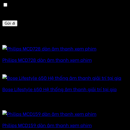
Lưu tên của tôi, email, và trang web trong trình
duyệt này cho lần bình luận kế tiếp của tôi.
Sản phẩm tương tự
Philips MCD728 dàn âm thanh xem phim
Được xếp hạng
5.00
5 sao
Bose Lifestyle 650 Hệ thống âm thanh giải trí tại gia
Được xếp hạng
5.00
5 sao
115.490.000
₫
Philips MCD159 dàn âm thanh xem phim