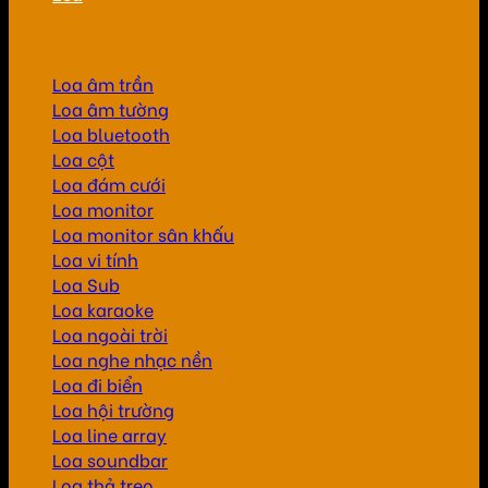
Loa âm trần
Loa âm tường
Loa bluetooth
Loa cột
Loa đám cưới
Loa monitor
Loa monitor sân khấu
Loa vi tính
Loa Sub
Loa karaoke
Loa ngoài trời
Loa nghe nhạc nền
Loa đi biển
Loa hội trường
Loa line array
Loa soundbar
Loa thả treo