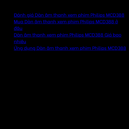
Mục lục
Đánh giá Dàn âm thanh xem phim Philips MCD388
Mua Dàn âm thanh xem phim Philips MCD388 ở
đâu
Dàn âm thanh xem phim Philips MCD388 Giá bao
nhiêu
Ứng dụng Dàn âm thanh xem phim Philips MCD388
Đánh giá Dàn âm thanh xem phim Philips
MCD388
Phát DVD, DivX®, (S)VCD, MP3-CD, WMA-CD,
CD(RW) và Picture CD
Đầu phát Philips này tương thích với hầu hết các đĩa DVD
và CD trên thị trường. DVD, DivX®, (S)VCD,
MP3/WMA-CD, CD(RW) và Picture CD – tất cả đều có
thể phát được trên đầu phát này. SVCD là viết tắt của
“Super Video CD”. Chất lượng của SVCD tốt hơn nhiều