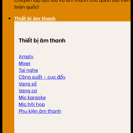
toàn quốc!
Thiết bị âm thanh
Thiết bị âm thanh
Amply
Mixer
Tai nghe
Công suất - cục đẩy
Vang số
Vang cơ
Mic karaoke
Mic hội họp
Phụ kiện âm thanh