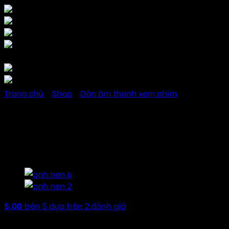
Trang chủ
/
Shop
/
Dàn âm thanh xem phim
Philips MCD388 dàn âm
thanh xem phim
5.00
trên 5 dựa trên
2
đánh giá
Liên hệ nhận giá rẻ nhất thị trường