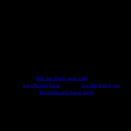
Giá sản phẩm có thể thay đổi theo nhà sản xuất.
Liên hệ để nhận báo giá tốt nhất
Sản phẩm chính hãng đầy đủ CO,CQ,ISO,CE,VAT
Tư vấn – hỗ trợ kĩ thuật từ xa
Bảo hành sản phẩm 12 tháng hoặc theo nhà sản xuất
Ứng dụng Dàn âm thanh xem phim Philips
MCD388
Loa sử dụng cho các ứng dụng âm thanh nghe nhạc nền,
nghe nhạc nhẹ,
Dàn âm thanh quán cafe
, loa cho spa,
massage,
loa cho nhà hàng
, quán ăn,
loa cho khách sạn
,
khu nghỉ dưỡng,
âm thanh nhà thông minh
, gia đình, biệt
thự, dàn loa nghe nhạc cho gia đình, phòng ngủ, phòng
khách, phòng làm việc, loa cho xem phim, loa cho máy
tính, loa cho văn phòng, cửa hàng, shop và các ứng dụng
âm thanh khác.