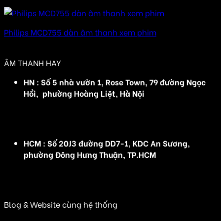
Được xếp hạng
5.00
5 sao
Philips MCD755 dàn âm thanh xem phim
Được xếp hạng
5.00
5 sao
ÂM THANH HAY
HN : Số 5 nhà vườn 1, Rose Town, 79 đường Ngọc
Hồi, phường Hoàng Liệt, Hà Nội
(Đ/C cũ :Số 5 nhà vườn 1, Rose Town, 79 Ngọc Hồi,
Hoàng Mai, Hà Nội)
HCM : Số 20J3 đường DD7-1, KDC An Sương,
phường Đông Hưng Thuận, TP.HCM
(Đ/C cũ: Số 20J3 đường DD7-1, KDC An Sương, Tân
Hưng Thuận, Quận 12, TP HCM)
Blog & Website cùng hệ thống