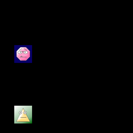
Click to rate this post!
[Total:
3
Average:
5
]
You have already voted for this article
2 đánh giá cho
Philips MCD388 dàn âm thanh
xem phim
Được xếp hạng
5
5 sao
Ngọc Anh
–
16/01/2024
Sản phẩm Philips MCD388 dàn âm thanh xem
phim rất hay
Được xếp hạng
5
5 sao