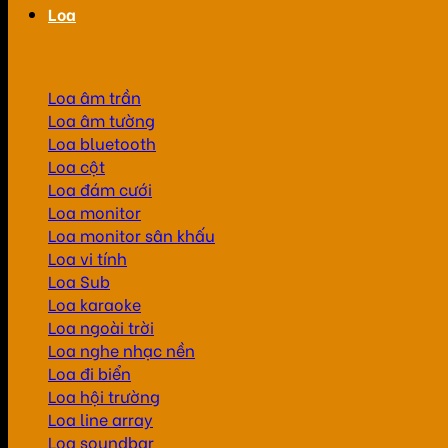
Loa
Loa âm trần
Loa âm tường
Loa bluetooth
Loa cột
Loa đám cưới
Loa monitor
Loa monitor sân khấu
Loa vi tính
Loa Sub
Loa karaoke
Loa ngoài trời
Loa nghe nhạc nền
Loa đi biển
Loa hội trường
Loa line array
Loa soundbar