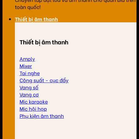
toàn quốc!
Thiết bị âm thanh
Thiết bị âm thanh
Amply
Mixer
Tai nghe
Công suất - cục đẩy
Vang số
Vang cơ
Mic karaoke
Mic hội họp
Phụ kiện âm thanh