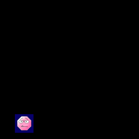
Tùy chọn lắp đặt ngang và dọc (có sẵn riêng)
Tay cầm tích hợp được tích hợp công thái học vào
trên và dưới của tủ
Neutrik * speakON NL4 và các đầu nối dải rào cản
cho đầu vào và đầu ra liên kết
Xem thêm :
Màn hình chọn bài VietK
Đầu VietK KTV Pro
Click to rate this post!
[Total:
5
Average:
5
]
You have already voted for this article
3 đánh giá cho
Loa Tannoy VX15Q
Được xếp hạng
5
5 sao