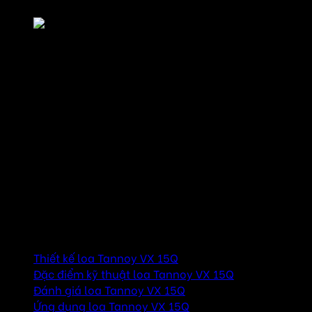
Loa Tannoy VX15Q
Tannoy là thương hiệu âm thanh nổi tiếng toàn cầu, được
biết đến với các sản phẩm chất lượng cao, đặc biệt là các
dòng loa phục vụ nhu cầu âm thanh chuyên nghiệp. Loa
Tannoy VX 15Q là một trong những sản phẩm thuộc dòng
VX Series của hãng, được thiết kế để đáp ứng các nhu cầu
sử dụng trong các không gian lớn, từ hội trường, sân khấu,
nhà hát, đến các sự kiện ngoài trời. Với công suất lớn,
thiết kế hiện đại và chất âm đỉnh cao, VX 15Q hứa hẹn
mang đến trải nghiệm âm thanh tuyệt vời cho người dùng.
Mục lục
Thiết kế loa Tannoy VX 15Q
Đặc điểm kỹ thuật loa Tannoy VX 15Q
Đánh giá loa Tannoy VX 15Q
Ứng dụng loa Tannoy VX 15Q