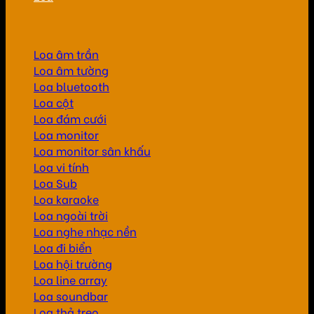
Loa âm trần
Loa âm tường
Loa bluetooth
Loa cột
Loa đám cưới
Loa monitor
Loa monitor sân khấu
Loa vi tính
Loa Sub
Loa karaoke
Loa ngoài trời
Loa nghe nhạc nền
Loa đi biển
Loa hội trường
Loa line array
Loa soundbar
Loa thả treo