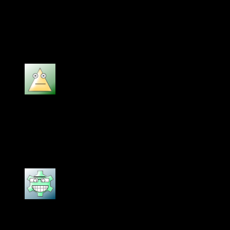
Ngọc Anh
–
16/01/2024
Loa Tannoy VX15Q rất hay, chất lượng âm thanh
tốt, hàng chính hãng.
Được xếp hạng
5
5 sao
bill gates
–
19/06/2024
sản phẩm chính hãng, giá tốt, dịch vụ chu đáo
nhiệt tình!
Được xếp hạng
5
5 sao
tailor chương
–
19/06/2025