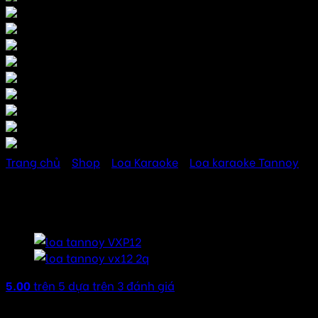
Trang chủ
/
Shop
/
Loa Karaoke
/
Loa karaoke Tannoy
Loa Tannoy VX15Q
5.00
trên 5 dựa trên
3
đánh giá
26.570.000
₫