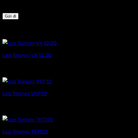
duyệt này cho lần bình luận kế tiếp của tôi.
Sản phẩm tương tự
Loa Tannoy VX 12.2Q
Được xếp hạng
5.00
5 sao
31.300.000
₫
Loa Tannoy VXP 12
Được xếp hạng
5.00
5 sao
33.420.000
₫
Loa Tannoy TKT105