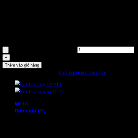
Đơn vị tính : Đôi
Thương hiệu chính hãng : Tannoy
Made in China
Còn hàng
Loa Tannoy VX15Q số lượng
Thêm vào giỏ hàng
SKU:
VX15Q
Danh mục:
Loa karaoke Tannoy
Mô tả
Đánh giá (3)
Loa Tannoy VX15Q loa full toàn dải áp dụng công nghệ
Q-Centric mới nhất của Tannoy, với thiết kế tinh chỉnh cho
các phòng karaoke.