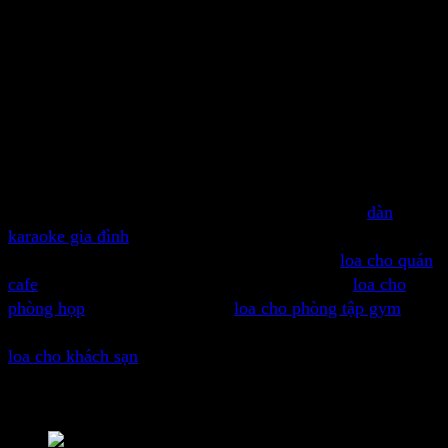
kế mạnh mẽ, hiện đại và đẹp mắt, phù hợp với nhiều
không gian âm thanh khác nhau. Điều này không chỉ giúp
loa hoàn thiện về mặt thẩm mỹ mà còn tăng thêm tính
chuyên nghiệp cho không gian sử dụng.
Ứng dụng loa Tannoy VX 15Q
Loa Tannoy VX 15Q có thể được sử dụng trong nhiều
không gian và mục đích khác nhau nhờ vào tính linh hoạt
và chất lượng âm thanh cao cấp của nó. Loa cho
dàn
karaoke gia đình
, loa cho quán karaoke thương mại, loa
cho hội trường, sân khấu, sự kiện, biểu diễn,
loa cho quán
cafe
acoustic, loa cho quán hát cho nhau nghe,
loa cho
phòng họp
, hội nghị, hội thảo,
loa cho phòng tập gym
, tập
nhảy, tập luyện, loa cho các trung tâm mua sắm, giải trí,
loa cho khách sạn
khu nghỉ dưỡng, loa nhà chùa, nhà thờ
các nơi thờ tự, loa cho trường học, lớp học, các cơ sở giáo
dục và nhiều ứng dụng âm thanh khác.