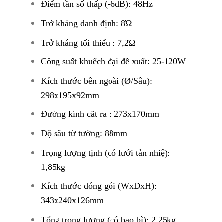
Điểm tần số thấp (-6dB): 48Hz
Trở kháng danh định: 8Ώ
Trở kháng tối thiểu : 7,2Ώ
Công suất khuếch đại đề xuất: 25-120W
Kích thước bên ngoài (Ø/Sâu):
298x195x92mm
Đường kính cắt ra : 273x170mm
Độ sâu từ tường: 88mm
Trọng lượng tịnh (có lưới tản nhiệ):
1,85kg
Kích thước đóng gói (WxDxH):
343x240x126mm
Tổng trọng lượng (có bao bì): 2.25kg