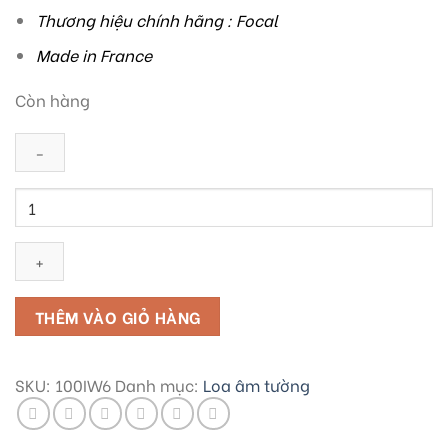
Thương hiệu chính hãng : Focal
Made in France
Còn hàng
Loa
Focal
100
IW6
số
lượng
THÊM VÀO GIỎ HÀNG
SKU:
100IW6
Danh mục:
Loa âm tường