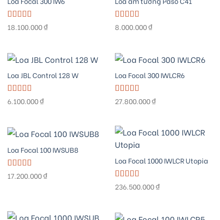
Loa Focal 300 IW6
Loa âm tường Paso C41
Được xếp
Được xếp
18.100.000
₫
8.000.000
₫
hạng
5.00
5
hạng
5.00
5
sao
sao
Loa JBL Control 128 W
Loa Focal 300 IWLCR6
Được xếp
Được xếp
6.100.000
₫
27.800.000
₫
hạng
5.00
5
hạng
5.00
5
sao
sao
Loa Focal 100 IWSUB8
Loa Focal 1000 IWLCR Utopia
Được xếp
17.200.000
₫
hạng
5.00
5
Được xếp
236.500.000
₫
sao
hạng
5.00
5
sao