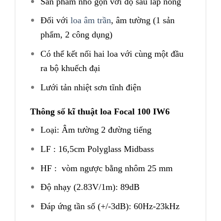
Sản phẩm nhỏ gọn với độ sâu lắp nông
Đối với
loa âm trần
, âm tường (1 sản
phẩm, 2 công dụng)
Có thể kết nối hai loa với cùng một đầu
ra bộ khuếch đại
Lưới tản nhiệt sơn tĩnh điện
Thông số kĩ thuật loa Focal 100 IW6
Loại: Âm tường 2 đường tiếng
LF : 16,5cm Polyglass Midbass
HF : vòm ngược bằng nhôm 25 mm
Độ nhạy (2.83V/1m): 89dB
Đáp ứng tần số (+/-3dB): 60Hz-23kHz