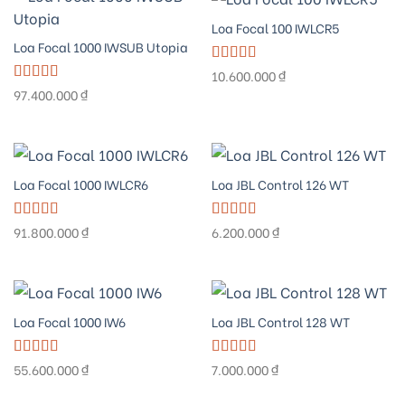
Loa Focal 100 IWLCR5
Loa Focal 1000 IWSUB Utopia
Được xếp
10.600.000
₫
hạng
5.00
5
Được xếp
97.400.000
₫
sao
hạng
5.00
5
sao
Loa Focal 1000 IWLCR6
Loa JBL Control 126 WT
Được xếp
Được xếp
91.800.000
₫
6.200.000
₫
hạng
5.00
5
hạng
5.00
5
sao
sao
Loa Focal 1000 IW6
Loa JBL Control 128 WT
Được xếp
Được xếp
55.600.000
₫
7.000.000
₫
hạng
5.00
5
hạng
5.00
5
sao
sao