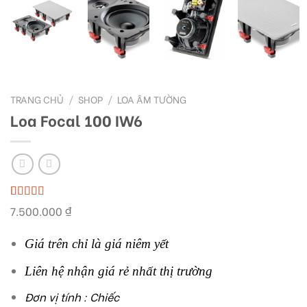
TRANG CHỦ
/
SHOP
/
LOA ÂM TƯỜNG
Loa Focal 100 IW6
5.00
3
trên 5
7.500.000
₫
dựa trên
đánh giá
Giá trên chỉ là giá niêm yết
Liên hệ nhận giá rẻ nhất thị trường
Đơn vị tính : Chiếc