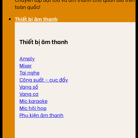
toàn quốc!
Thiết bị âm thanh
Thiết bị âm thanh
Amply
Mixer
Tai nghe
Công suất - cục đẩy
Vang số
Vang cơ
Mic karaoke
Mic hội họp
Phụ kiện âm thanh