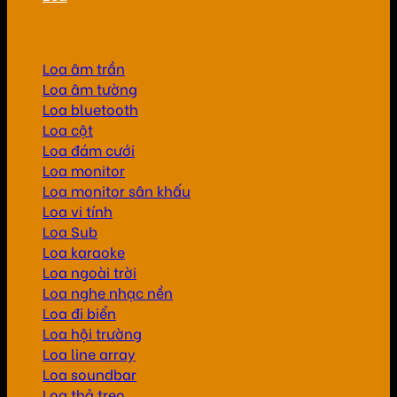
Loa âm trần
Loa âm tường
Loa bluetooth
Loa cột
Loa đám cưới
Loa monitor
Loa monitor sân khấu
Loa vi tính
Loa Sub
Loa karaoke
Loa ngoài trời
Loa nghe nhạc nền
Loa đi biển
Loa hội trường
Loa line array
Loa soundbar
Loa thả treo