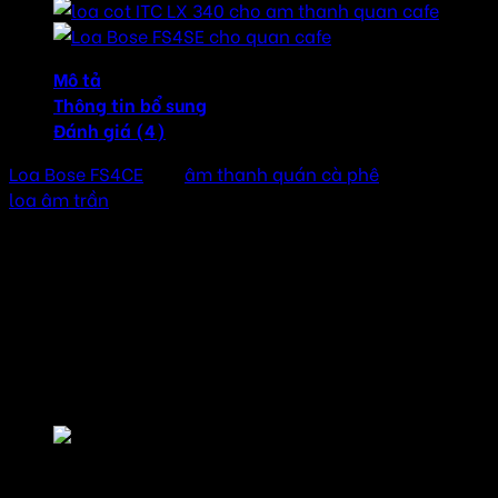
Mô tả
Thông tin bổ sung
Đánh giá (4)
Loa Bose FS4CE
cho
âm thanh quán cà phê
là hệ thống
loa âm trần
nhỏ gọn cho quán cafe của bạn, loa sản
xuất tại Séc bởi thương hiệu Bose.
Loa Bose FreeSpace FS4CE được thiết kế với chất lượng
cao và hiệu suất tốt để đảm bảo chất lượng âm thanh
tốt nhất. Mang lại hiệu suất âm thanh xuất sắc với âm
trầm mạnh mẽ và âm cao sáng rõ. Với khả năng chịu
thời tiết tốt, loa FS4CE phù hợp cho cả quán cà phê
trong nhà và ngoài trời.
Loa Bose FS4CE cho âm thanh quán cà phê