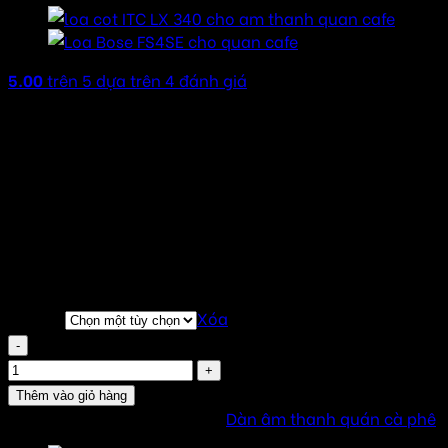
5.00
trên 5 dựa trên
4
đánh giá
24.000.000
₫
–
48.000.000
₫
Khoảng giá: từ
24.000.000 ₫ đến 48.000.000 ₫
Liên hệ nhận báo giá tốt nhất
Tư vấn miễn phí 24/7 ( Dù bạn có lắp hay không)
Sản phẩm chính hãng
Đầy đủ giấy tờ : CO,CQ, VAT….
Bảo hành 2 năm (kể từ ngày bàn giao)
Combo
Xóa
Loa Bose FS4CE cho âm thanh quán cà phê số lượng
Thêm vào giỏ hàng
SKU:
FS4CECAFE
Danh mục:
Dàn âm thanh quán cà phê