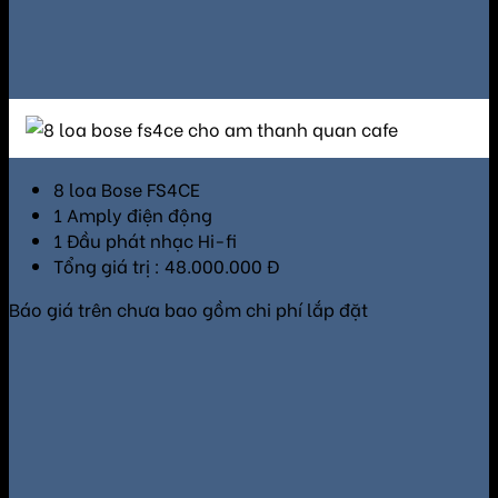
8 loa Bose FS4CE
1 Amply điện động
1 Đầu phát nhạc Hi-fi
Tổng giá trị : 48.000.000 Đ
Báo giá trên chưa bao gồm chi phí lắp đặt