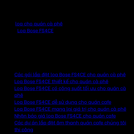
Âm thanh là một yếu tố không thể thiếu để tạo nên
không gian thư giãn và hấp dẫn trong các quán cà phê.
Để mang lại trải nghiệm âm nhạc trọn vẹn, việc lựa
chọn
loa cho quán cà phê
chất lượng là điều quan
trọng.
Loa Bose FS4CE
là dòng loa âm trần nổi bật với
khả năng mang đến âm thanh trung thực, sống động,
tạo nên không gian âm nhạc tuyệt hảo cho quán cà phê
của bạn.
Mục lục
Các gói lắp đặt loa Bose FS4CE cho quán cà phê
Loa Bose FS4CE thiết kế cho quán cà phê
Loa Bose FS4CE có công suất tối ưu cho quán cà
phê
Loa Bose FS4CE dễ sử dụng cho quán cafe
Loa Bose FS4CE mang lại giá trị cho quán cà phê
Nhận báo giá loa Bose FS4CE cho quán cafe
Các dự án lắp đặt âm thanh quán cafe chúng tôi
thi công