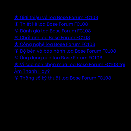
Mục lục
🎯 Giới thiệu về loa Bose Forum FC108
🎯 Thiết kế loa Bose Forum FC108
🎯 Đánh giá loa Bose Forum FC108
🎯 Chất âm loa Bose Forum FC108
🎯 Công nghệ loa Bose Forum FC108
🎯 Độ bền và bảo hành loa Bose Forum FC108
🎯 Ứng dụng của loa Bose Forum FC108
🎯 Vì sao nên chọn mua loa Bose Forum FC108 tại
Âm Thanh Hay?
🎯 Thông số kỹ thuật loa Bose Forum FC108
🎯 Giới thiệu về loa Bose Forum FC108
🔊 Toàn dải đồng trục 8 inch – Cho âm thanh rõ nét từ
bass đến treble
📦 Thiết kế nhỏ gọn, hiện đại – Dễ lắp đặt, không chiếm
nhiều diện tích