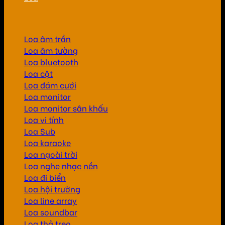
Loa âm trần
Loa âm tường
Loa bluetooth
Loa cột
Loa đám cưới
Loa monitor
Loa monitor sân khấu
Loa vi tính
Loa Sub
Loa karaoke
Loa ngoài trời
Loa nghe nhạc nền
Loa đi biển
Loa hội trường
Loa line array
Loa soundbar
Loa thả treo