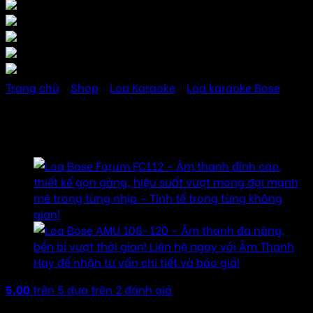
Trang chủ
/
Shop
/
Loa Karaoke
/
Loa karaoke Bose
Loa Bose Forum FC108
5.00
trên 5 dựa trên
2
đánh giá