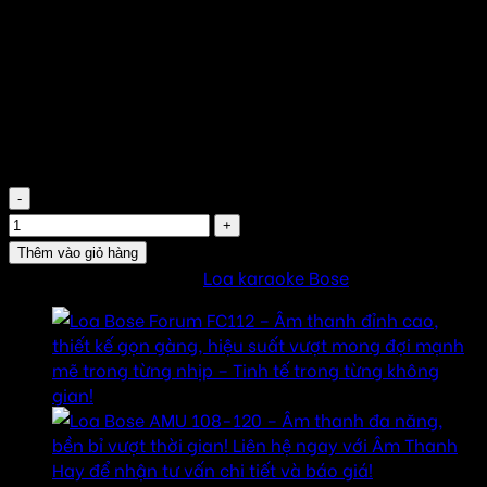
53.000.000
₫
Giá trên chỉ là giá niêm yết
Liên hệ nhận giá rẻ nhất thị trường
Đơn vị tính : Chiếc
Thương hiệu chính hãng : Bose
Made in China
Loa Bose Forum FC108 số lượng
Thêm vào giỏ hàng
SKU:
FC108
Danh mục:
Loa karaoke Bose