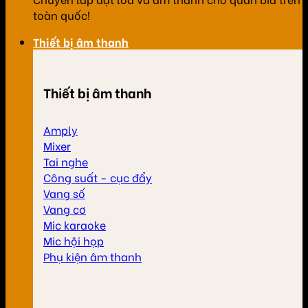
toàn quốc!
Thiết bị âm thanh
Thiết bị âm thanh
Amply
Mixer
Tai nghe
Công suất - cục đẩy
Vang số
Vang cơ
Mic karaoke
Mic hội họp
Phụ kiện âm thanh