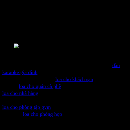
🎭 Sân khấu nhỏ và vừa – Cho biểu diễn nhạc sống
🏫 Trường học, hội trường – Phục vụ bài giảng và sự kiện
🏢 Doanh nghiệp, văn phòng – Hội nghị, họp trực tuyến
🏨 Khách sạn, khu nghỉ dưỡng – Âm thanh nền chất lượng
cao
Ứng dụng của loa Bose Forum FC108
Loa được sử dụng cho nhiều ứng dụng như loa cho
dàn
karaoke gia đình
, loa cho quán karaoke thương mại, loa
quán hát cho nhau nghe,
loa cho khách sạn
, khu nghỉ
dưỡng,
loa cho quán cà phê
, quán trà, loa cho quán bida,
loa cho nhà hàng
, quá ăn, loa cho trường học, lớp học, các
cơ sở giáo dục, loa cho nhà chùa, nhà thờ, các nơi thờ tự,
loa cho phòng tập gym
, tập nhảy, tập luyện, loa cho spa,
massage,
loa cho phòng họp
, hội nghị, hội thảo, loa cho
nhà thông minh, gia đình, biệt thự và các ứng dụng âm
thanh khác.