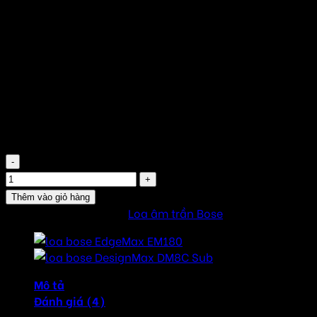
22.600.000
₫
Giá trên chỉ là giá niêm yết
Liên hệ nhận giá rẻ nhất thị trường
Đơn vị tính : Chiếc
Thương hiệu chính hãng : Bose
Made in China
Còn hàng
Loa Bose EdgeMax-EM90 số lượng
Thêm vào giỏ hàng
SKU:
EM90
Danh mục:
Loa âm trần Bose
Mô tả
Đánh giá (4)