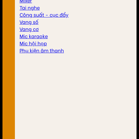
Mixer
Tai nghe
Công suất - cục đẩy
Vang số
Vang cơ
Mic karaoke
Mic hội họp
Phụ kiện âm thanh