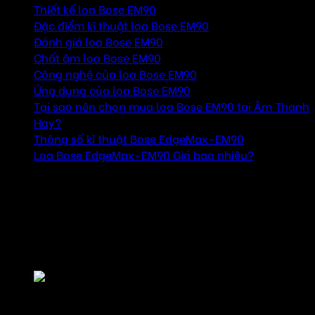
Thiết kế loa Bose EM90
Đặc điểm kĩ thuật loa Bose EM90
Đánh giá loa Bose EM90
Chất âm loa Bose EM90
Công nghệ của loa Bose EM90
Ứng dụng của loa Bose EM90
Tại sao nên chọn mua loa Bose EM90 tại Âm Thanh
Hay?
Thông số kĩ thuật Bose EdgeMax-EM90
Loa Bose EdgeMax-EM90 Giá bao nhiêu?
Thiết kế loa Bose EM90
Bose EM90 được thiết kế để đáp ứng nhu cầu của các
không gian yêu cầu loa có chất lượng âm thanh tuyệt vời
nhưng vẫn giữ được tính thẩm mỹ cao.
Thiết kế loa Bose EM90