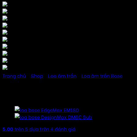
Trang chủ
/
Shop
/
Loa âm trần
/
Loa âm trần Bose
Loa Bose EdgeMax-EM90
5.00
trên 5 dựa trên
4
đánh giá