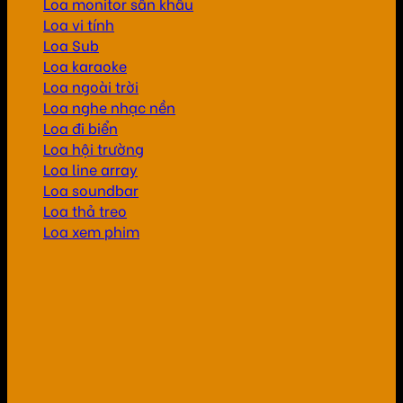
Loa monitor sân khấu
Loa vi tính
Loa Sub
Loa karaoke
Loa ngoài trời
Loa nghe nhạc nền
Loa đi biển
Loa hội trường
Loa line array
Loa soundbar
Loa thả treo
Loa xem phim