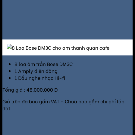
8 loa âm trần Bose DM3C
1 Amply điện động
1 Đầu nghe nhạc Hi-fi
Tổng giá : 48.000.000 Đ
Giá trên đã bao gồm VAT – Chưa bao gồm chi phí lắp
đặt