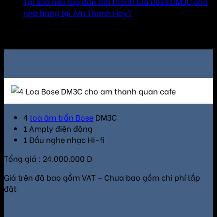
Tại sao nên lắp dàn âm thanh loa Bose DM3C cho
nhà hàng tại Âm Thanh Hay?
Các gói tùy chọn loa Bose DM3C cho nhà hàng
4
loa âm trần Bose
DM3C
1 Amply điện động
1 Đầu nghe nhạc Hi-fi
Tổng giá : 24.000.000 Đ
Giá trên đã bao gồm VAT – Chưa bao gồm chi phí lắp
đặt