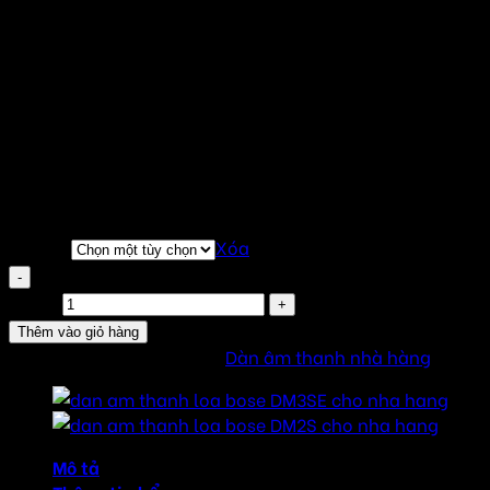
24.000.000
₫
–
48.000.000
₫
Khoảng giá: từ
24.000.000 ₫ đến 48.000.000 ₫
Liên hệ nhận báo giá tốt nhất
Tư vấn miễn phí 24/7 ( Dù bạn có lắp hay không)
Sản phẩm chính hãng
Đầy đủ giấy tờ : CO,CQ, VAT….
Bảo hành 2 năm (kể từ ngày bàn giao)
Combo
Xóa
Dàn âm thanh loa Bose DM3C cho nhà hàng số
lượng
Thêm vào giỏ hàng
SKU:
DM3CNH
Danh mục:
Dàn âm thanh nhà hàng
Mô tả