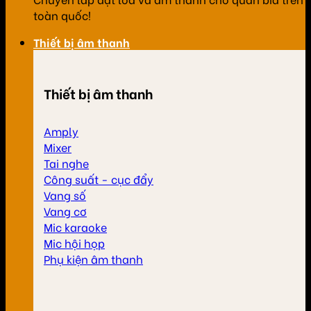
toàn quốc!
Thiết bị âm thanh
Thiết bị âm thanh
Amply
Mixer
Tai nghe
Công suất - cục đẩy
Vang số
Vang cơ
Mic karaoke
Mic hội họp
Phụ kiện âm thanh