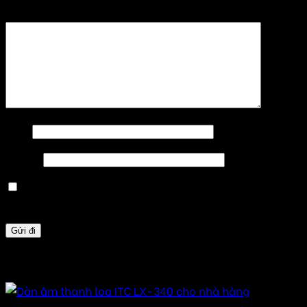
Đánh giá của bạn
*
Tên
*
Email
*
Lưu tên của tôi, email, và trang web trong trình
duyệt này cho lần bình luận kế tiếp của tôi.
Sản phẩm tương tự