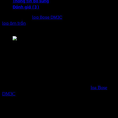
Thông tin bổ sung
Đánh giá (3)
Dàn âm thanh
loa Bose DM3C
cho nhà hàng hệ thống
loa âm trần
cao cấp cho các nhà hàng, tiết kiệm không
gian, độ phủ âm thanh rộng.
Dàn âm thanh loa Bose DM3C cho nhà hàng loa âm t
Trong lĩnh vực âm thanh cho các không gian kinh doanh
như nhà hàng, việc lựa chọn một hệ thống âm thanh phù
hợp không chỉ giúp nâng cao chất lượng dịch vụ mà còn
tạo ra một bầu không khí thư giãn, dễ chịu cho khách
hàng. Với những đặc tính vượt trội trong chất lượng âm
thanh, độ bền và tính thẩm mỹ, dàn âm thanh
loa Bose
DM3C
cho nhà hàng là một trong những lựa chọn tuyệt
vời dành cho các chủ nhà hàng đang tìm kiếm một giải
pháp âm thanh hoàn hảo.
Bose DM3C là một sản phẩm âm thanh cao cấp của