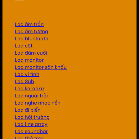
Loa âm trần
Loa âm tường
Loa bluetooth
Loa cột
Loa đám cưới
Loa monitor
Loa monitor sân khấu
Loa vi tính
Loa Sub
Loa karaoke
Loa ngoài trời
Loa nghe nhạc nền
Loa đi biển
Loa hội trường
Loa line array
Loa soundbar
Loa thả treo