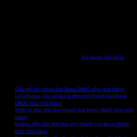
thương hiệu nổi tiếng Bose, được thiết kế đặc biệt để đáp
ứng nhu cầu âm thanh cho các không gian thương mại như
nhà hàng, quán cà phê, khách sạn. Sản phẩm này không
chỉ mang lại âm thanh trung thực, sống động mà còn có
khả năng phân phối âm thanh đều khắp không gian mà
không gây ra sự cản trở hay làm ồn đến khách hàng. Với
công nghệ tiên tiến và thiết kế hiện đại, Bose DM3C sẽ là
sự lựa chọn tuyệt vời cho hệ thống
âm thanh nhà hàng
của
bạn.
Mục lục
Các gói tùy chọn loa Bose DM3C cho nhà hàng
Lợi ích của việc sử dụng dàn âm thanh loa Bose
DM3C cho nhà hàng
Thiết bị cho dàn âm thanh loa Bose DM3C cho nhà
hàng
Hướng dẫn lắp đặt dàn âm thanh loa Bose DM3C
cho nhà hàng