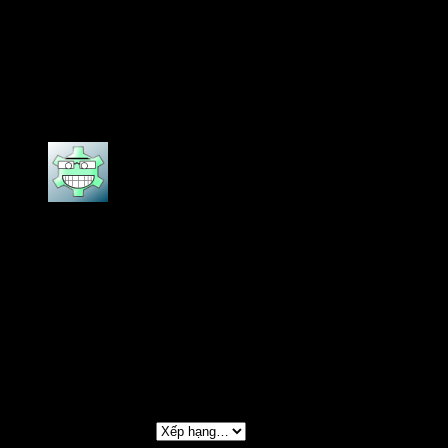
Được xếp hạng
5
5 sao
bill gates
–
18/06/2024
sản phẩm chính hãng, giá rẻ, dịch vụ chu đáo,
nhiệt tình.
Được xếp hạng
5
5 sao
tailor chương
–
17/06/2025
Dàn âm thanh loa Bose DM3C cho nhà hàng, sản
phẩm chính hãng, thi công hoàn hảo, giao hàng
nhanh!
Thêm một đánh giá
Đánh giá của bạn
*