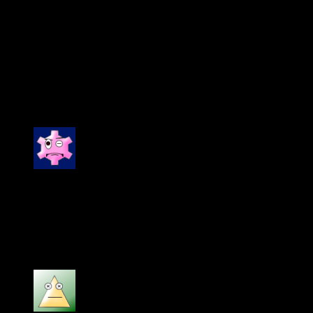
You have already voted for this article
Combo
combo 1, combo 2
3 đánh giá cho
Dàn âm thanh loa Bose DM3C
cho nhà hàng
Được xếp hạng
5
5 sao
AMTHANHHAY
–
23/04/2024
Dàn âm thanh loa Bose DM3C cho nhà hàng hàng
chính hãng