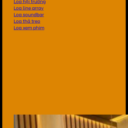
Loa hội trường
Loa line array
Loa soundbar
Loa thả treo
Loa xem phim