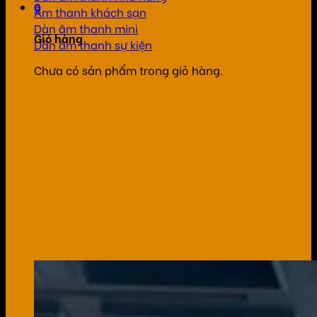
0
Âm thanh khách sạn
Dàn âm thanh mini
Giỏ hàng
Dàn âm thanh sự kiện
Chưa có sản phẩm trong giỏ hàng.