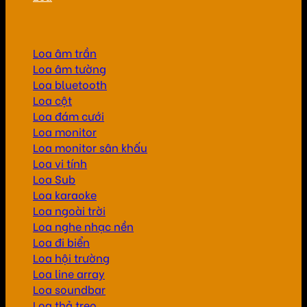
Loa âm trần
Loa âm tường
Loa bluetooth
Loa cột
Loa đám cưới
Loa monitor
Loa monitor sân khấu
Loa vi tính
Loa Sub
Loa karaoke
Loa ngoài trời
Loa nghe nhạc nền
Loa đi biển
Loa hội trường
Loa line array
Loa soundbar
Loa thả treo