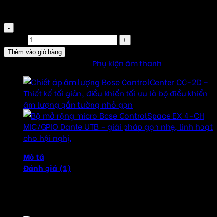
6.100.000
₫
Chiết áp âm lượng Bose ControlCenter CC-1D số
lượng
Thêm vào giỏ hàng
SKU:
CC-1D
Danh mục:
Phụ kiện âm thanh
Mô tả
Đánh giá (1)
🎛 Chiết áp âm lượng Bose ControlCenter CC-1D – Giải
pháp điều chỉnh âm thanh tinh gọn và thông minh.