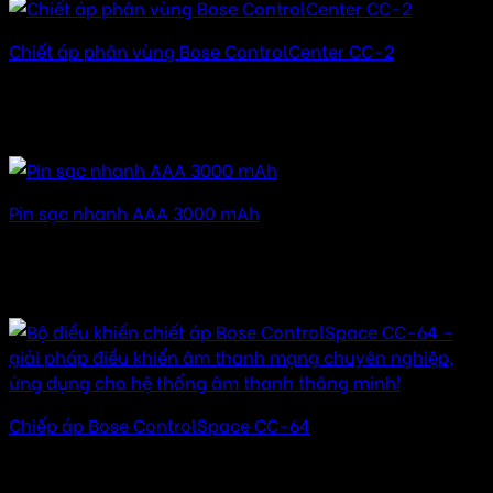
Chiết áp phân vùng Bose ControlCenter CC-2
Được xếp hạng
5.00
5 sao
2.350.000
₫
Giảm giá!
Pin sạc nhanh AAA 3000 mAh
Được xếp hạng
5.00
5 sao
500.000
₫
Giá gốc là: 500.000 ₫.
444.000
₫
Giá hiện tại
là: 444.000 ₫.
Chiếp áp Bose ControlSpace CC-64
Được xếp hạng
5.00
5 sao
32.000.000
₫