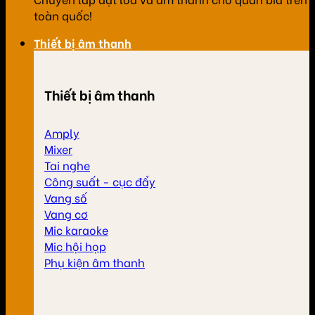
toàn quốc!
Thiết bị âm thanh
Thiết bị âm thanh
Amply
Mixer
Tai nghe
Công suất - cục đẩy
Vang số
Vang cơ
Mic karaoke
Mic hội họp
Phụ kiện âm thanh