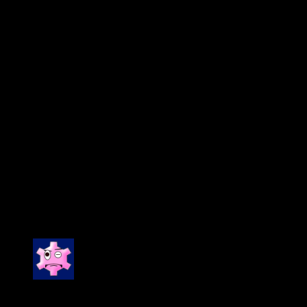
Bạn đang cần giải pháp điều chỉnh âm lượng gọn nhẹ, dễ
lắp đặt và linh hoạt mở rộng cho hệ thống âm thanh của
mình?
🎧 Hãy lựa chọn Bose ControlCenter CC-1D – sản phẩm
chính hãng đang có mặt tại Âm Thanh Hay, cam kết chất
lượng, bảo hành đầy đủ và hỗ trợ kỹ thuật tận tâm.
Click to rate this post!
[Total:
1
Average:
5
]
You have already voted for this article
1 đánh giá cho
Chiết áp âm lượng Bose
ControlCenter CC-1D
Được xếp hạng
5
5 sao