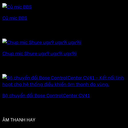
Củ mic BBS
Được xếp hạng
5.00
5 sao
200.000
₫
Chụp mic Shure ugx9 ugx9i ugx9ii
Được xếp hạng
5.00
5 sao
100.000
₫
Bộ chuyển đổi Bose ControlCenter CV41
Được xếp hạng
5.00
5 sao
2.950.000
₫
ÂM THANH HAY