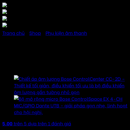
Trang chủ
/
Shop
/
Phụ kiện âm thanh
Chiết áp âm lượng Bose
ControlCenter CC-1D
5.00
trên 5 dựa trên
1
đánh giá