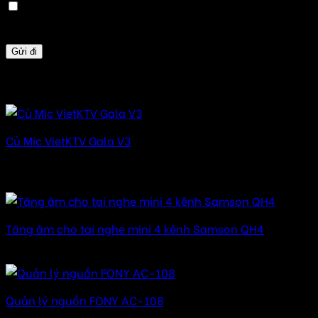
Lưu tên của tôi, email, và trang web trong trình
duyệt này cho lần bình luận kế tiếp của tôi.
Sản phẩm tương tự
Củ Mic VietKTV Gala V3
Được xếp hạng
5.00
5 sao
220.000
₫
Tăng âm cho tai nghe mini 4 kênh Samson QH4
Được xếp hạng
5.00
5 sao
Quản lý nguồn FONY AC-108