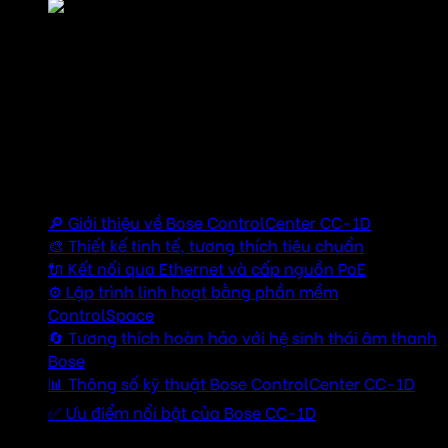
Chiết áp âm lượng Bose ControlCenter CC-1D
Bose ControlCenter CC-1D là bộ điều khiển âm lượng nhỏ
gọn, kết nối qua Ethernet (PoE), tương thích với hệ thống
CSP, ControlSpace ESP và EX. Giao diện xoay núm thân
thiện, dễ lập trình, thích hợp lắp tường tiêu chuẩn.
Mục lục
🔎 Giới thiệu về Bose ControlCenter CC-1D
🎨 Thiết kế tinh tế, tương thích tiêu chuẩn
🔌 Kết nối qua Ethernet và cấp nguồn PoE
⚙️ Lập trình linh hoạt bằng phần mềm
ControlSpace
🔄 Tương thích hoàn hảo với hệ sinh thái âm thanh
Bose
📊 Thông số kỹ thuật Bose ControlCenter CC-1D
✅ Ưu điểm nổi bật của Bose CC-1D