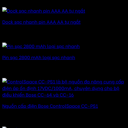
Được xếp hạng
5.00
5 sao
Dock sạc nhanh pin AAA AA tự ngắt
Được xếp hạng
5.00
5 sao
210.000
₫
Pin sạc 2800 mAh loại sạc nhanh
Được xếp hạng
5.00
5 sao
490.000
₫
Nguồn cấp điện Bose ControlSpace CC-PS1
Được xếp hạng
5.00
5 sao
1.610.000
₫