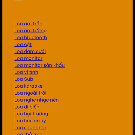
Loa âm trần
Loa âm tường
Loa bluetooth
Loa cột
Loa đám cưới
Loa monitor
Loa monitor sân khấu
Loa vi tính
Loa Sub
Loa karaoke
Loa ngoài trời
Loa nghe nhạc nền
Loa đi biển
Loa hội trường
Loa line array
Loa soundbar
Loa thả treo