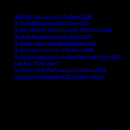
Mục lục
🎯 Đánh giá loa treo trần Bose FS2P
🎯 Thiết kế loa treo trần Bose FS2P
🎯 Đặc điểm kỹ thuật loa treo trần Bose FS2P
🎯 Chất âm loa treo trần Bose FS2P
🎯 Công nghệ loa treo trần Bose FS2P
🎯 Ứng dụng loa treo trần Bose FS2P
🎯 Tại sao nên chọn mua loa treo trần Bose FS2P
của Âm Thanh Hay?
🔧 Thông số kĩ thuật Bose FreeSpace FS2P
Loa Bose FreeSpace FS2P Giá bao nhiêu?
🎯 Đánh giá loa treo trần Bose FS2P
✅ Dễ lắp đặt trong các không gian có trần cao mà không
cần khoét trần hay thi công phức tạp
✅ Phù hợp với các quán café trần mở, showroom, nhà
hàng phong cách công nghiệp
✅ Thiết kế hiện đại, khác biệt so với các dòng
loa âm trần