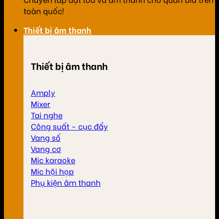
toàn quốc!
Thiết bị âm thanh
Thiết bị âm thanh
Amply
Mixer
Tai nghe
Công suất - cục đẩy
Vang số
Vang cơ
Mic karaoke
Mic hội họp
Phụ kiện âm thanh