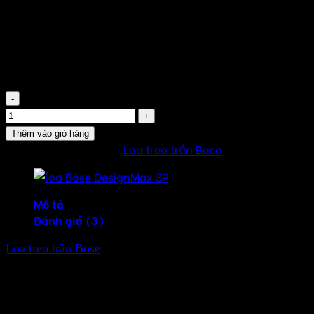
Đơn vị tính : Đôi
Thương hiệu chính hãng : Bose
Made in Czech Republic (cộng hòa Séc)
Còn hàng
Bose FreeSpace FS2P số lượng
Thêm vào giỏ hàng
SKU:
FS2P
Danh mục:
Loa treo trần Bose
Mô tả
Đánh giá (3)
Loa treo trần Bose
FreeSpace FS2P là dòng loa cao cấp
cho các ứng dụng nghe nhạc nền, sử dụng cho các thương
mại và gia đình.
🎶 Loa treo trần Bose FS2P – Treo gọn lên cao,