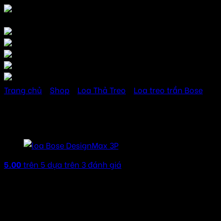
Trang chủ
/
Shop
/
Loa Thả Treo
/
Loa treo trần Bose
Bose FreeSpace FS2P
5.00
trên 5 dựa trên
3
đánh giá
11.000.000
₫
Giá trên chỉ là giá niêm yết
Liên hệ nhận giá rẻ nhất thị trường