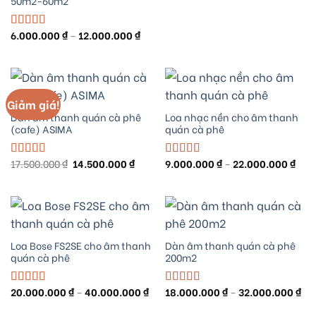
50m2-60m2
đế
75.
Khoảng
6.000.000
₫
–
12.000.000
₫
Được xếp
giá:
hạng
5.00
5
từ
sao
6.000.000 ₫
đến
12.000.000 ₫
Giảm giá!
Dàn âm thanh quán cà phê
Loa nhạc nền cho âm thanh
(cafe) ASIMA
quán cà phê
Giá
Giá
Kho
17.500.000
₫
14.500.000
₫
9.000.000
₫
–
22.000.000
₫
Được xếp
Được xếp
gốc
hiện
giá:
hạng
5.00
5
hạng
5.00
5
là:
tại
từ
sao
sao
17.500.000 ₫.
là:
9.00
14.500.000 ₫.
đến
22.0
Loa Bose FS2SE cho âm thanh
Dàn âm thanh quán cà phê
quán cà phê
200m2
Khoảng
Kh
20.000.000
₫
–
40.000.000
₫
18.000.000
₫
–
32.000.000
₫
Được xếp
Được xếp
giá:
giá
hạng
5.00
5
hạng
5.00
5
từ
từ
sao
sao