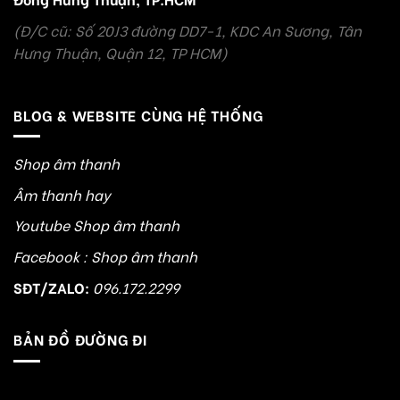
(Đ/C cũ: Số 20J3 đường DD7-1, KDC An Sương, Tân
Hưng Thuận, Quận 12, TP HCM)
BLOG & WEBSITE CÙNG HỆ THỐNG
Shop âm thanh
Âm thanh hay
Youtube Shop âm thanh
Facebook : Shop âm thanh
SĐT/ZALO:
096.172.2299
BẢN ĐỒ ĐƯỜNG ĐI