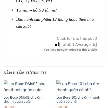
CO,CQ,ISO,CE,VAT
Tư vấn – hỗ trợ tận nơi
Bảo hành sản phẩm 12 tháng hoặc theo nhà
sản xuất
Click to rate this post!
[Total:
1
Average:
5
]
You have already voted for this article
SẢN PHẨM TƯƠNG TỰ
Loa Bose DM6SE cho âm
Loa Bose 101 cho âm thanh
thanh quán cafe
quán cà phê