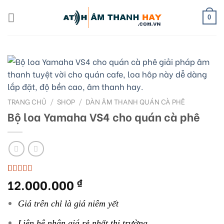
Skip
to
0
content
TRANG CHỦ
/
SHOP
/
DÀN ÂM THANH QUÁN CÀ PHÊ
Bộ loa Yamaha VS4 cho quán cà phê
12.000.000
5.00
2
trên 5
₫
dựa trên
đánh giá
Giá trên chỉ là giá niêm yết
Liên hệ nhận giá rẻ nhất thị trường