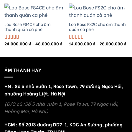
20.000.000 ₫
18.
đến
đế
40.000.000 ₫
32.
Loa Bose FS4CE cho âm
Loa Bose FS2C cho âm thanh
thanh quán cà phê
quán cà phê
Khoảng
Kh
24.000.000
₫
–
48.000.000
₫
14.000.000
₫
–
28.000.000
₫
Được xếp
Được xếp
giá:
giá
hạng
5.00
5
hạng
5.00
5
từ
từ
sao
sao
24.000.000 ₫
14.
đến
đế
48.000.000 ₫
28.
ÂM THANH HAY
HN : Số 5 nhà vườn 1, Rose Town, 79 đường Ngọc Hồi,
phường Hoàng Liệt, Hà Nội
(Đ/C cũ :Số 5 nhà vườn 1, Rose Town, 79 Ngọc Hồi,
Hoàng Mai, Hà Nội)
HCM : Số 20J3 đường DD7-1, KDC An Sương, phường
Đông Hưng Thuận, TP.HCM