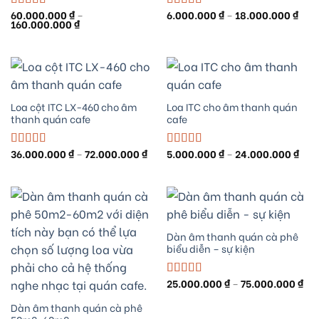
Kho
60.000.000
₫
–
6.000.000
₫
–
18.000.000
₫
Được xếp
Được xếp
Khoảng
giá:
160.000.000
₫
hạng
5.00
5
hạng
5.00
5
giá:
từ
sao
sao
từ
6.00
60.000.000 ₫
đến
đến
18.0
160.000.000 ₫
Loa cột ITC LX-460 cho âm
Loa ITC cho âm thanh quán
thanh quán cafe
cafe
Khoảng
Kho
36.000.000
₫
–
72.000.000
₫
5.000.000
₫
–
24.000.000
₫
Được xếp
Được xếp
giá:
giá:
hạng
5.00
5
hạng
5.00
5
từ
từ
sao
sao
36.000.000 ₫
5.00
đến
đến
72.000.000 ₫
24.0
Dàn âm thanh quán cà phê
biểu diễn – sự kiện
Kh
25.000.000
₫
–
75.000.000
₫
Được xếp
giá
hạng
5.00
5
từ
Dàn âm thanh quán cà phê
sao
25.